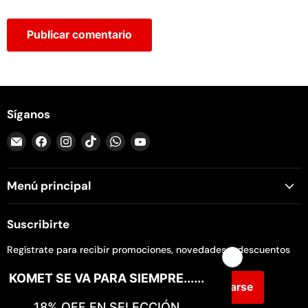
Publicar comentario
Síganos
Encuéntrenos
Encuéntrenos
Encuéntrenos
Encuéntrenos
Encuéntrenos
Encuéntrenos
en
en
en
en
en
en
Correo
Facebook
Instagram
TikTok
WhatsApp
YouTube
Menú principal
electrónico
Suscribirte
Regístrate para recibir promociones, novedades y descuentos
Registrarse
Dirección de correo electrónico