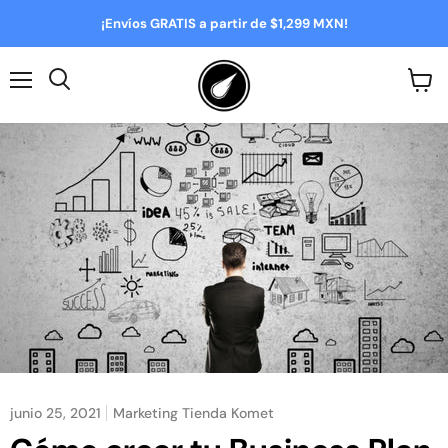
¡Envíos GRATIS a partir de $1,299 MXN!
Menú
Ver
Buscar
carrit
junio 25, 2021
Marketing Tienda Komet