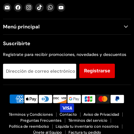
Encuéntrenos
Encuéntrenos
Encuéntrenos
Encuéntrenos
Encuéntrenos
Encuéntrenos
en
en
en
en
en
en
Correo
Facebook
Instagram
TikTok
WhatsApp
YouTube
Menú principal
electrónico
Suscribirte
Regístrate para recibir promociones, novedades y descuentos
Registrarse
Dirección de correo electrónico
Términos y Condiciones
Contacto
Aviso de Privacidad
Preguntas Frecuentes
Términos del servicio
Política de reembolso
Liquida tu inventario con nosotros
Únete al Equipo
Factura tu pedido