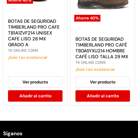
Ahorre
40
%
BOTAS
DE
SEGURIDAD
Ahorre
40
%
TIMBERLAND
BOTAS DE SEGURIDAD
BOTAS
PRO
TIMBERLAND PRO CAFE
DE
CAFE
TB1A1ZVF214 UNISEX
SEGURIDAD
TB1A1ZVF214
TIMBERLAND
CAFE LISO 26 MX
BOTAS DE SEGURIDAD
UNISEX
PRO
GRADO A
TIMBERLAND PRO CAFÉ
CAFE
CAFÉ
LISO
TB0A5YXU214 HOMBRE
TK ONLINE CDMX
TB0A5YXU214
26
CAFÉ LISO TALLA 29 MX
¡Solo 1 en existencia!
HOMBRE
MX
TK ONLINE CDMX
CAFÉ
GRADO
LISO
¡Solo 1 en existencia!
A
TALLA
29
Ver producto
Ver producto
MX
Añadir al carrito
Añadir al carrito
Síganos