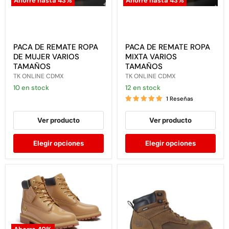
Ahorre hasta
43
%
Ahorre hasta
43
%
PACA
PACA
DE
DE
REMATE
REMATE
ROPA
ROPA
DE
MIXTA
PACA DE REMATE ROPA
PACA DE REMATE ROPA
MUJER
VARIOS
DE MUJER VARIOS
MIXTA VARIOS
VARIOS
TAMAÑOS
TAMAÑOS
TAMAÑOS
TAMAÑOS
TK ONLINE CDMX
TK ONLINE CDMX
10 en stock
12 en stock
1 Reseñas
Ver producto
Ver producto
Elegir opciones
Elegir opciones