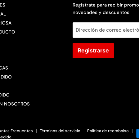
ES
Regístrate para recibir promo
novedades y descuentos
AL
RIOSA
Dirección de correo electr
ODUCTO
Registrarse
ICAS
EDIDO
DIDO
ON NOSOTROS
untas Frecuentes
Términos del servicio
Política de reembolso
pedido