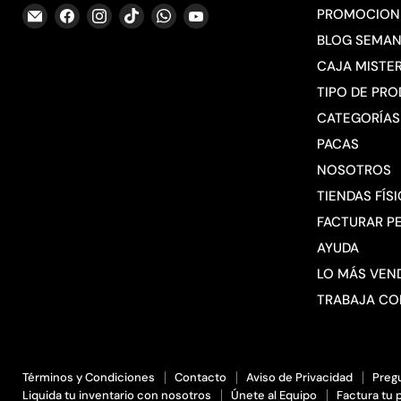
Encuéntrenos
Encuéntrenos
Encuéntrenos
Encuéntrenos
Encuéntrenos
Encuéntrenos
PROMOCION
en
en
en
en
en
en
BLOG SEMAN
Correo
Facebook
Instagram
TikTok
WhatsApp
YouTube
CAJA MISTE
electrónico
TIPO DE PR
CATEGORÍAS
PACAS
NOSOTROS
TIENDAS FÍS
FACTURAR P
AYUDA
LO MÁS VEN
TRABAJA C
Términos y Condiciones
Contacto
Aviso de Privacidad
Preg
Liquida tu inventario con nosotros
Únete al Equipo
Factura tu 