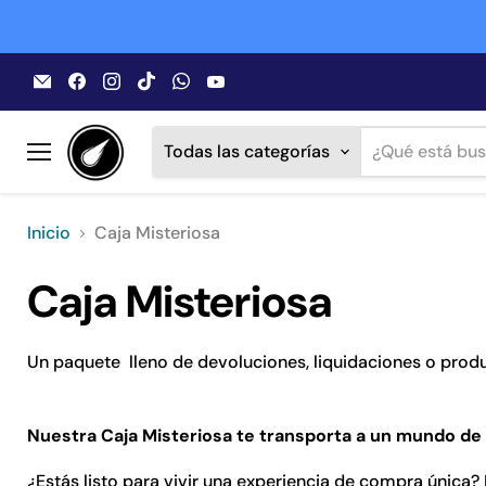
Encuéntrenos
Encuéntrenos
Encuéntrenos
Encuéntrenos
Encuéntrenos
Encuéntrenos
en
en
en
en
en
en
Correo
Facebook
Instagram
TikTok
WhatsApp
YouTube
electrónico
Todas las categorías
Menú
Inicio
Caja Misteriosa
Caja Misteriosa
Un paquete lleno de devoluciones, liquidaciones o produ
Nuestra Caja Misteriosa te transporta a un mundo de
¿Estás listo para vivir una experiencia de compra única?