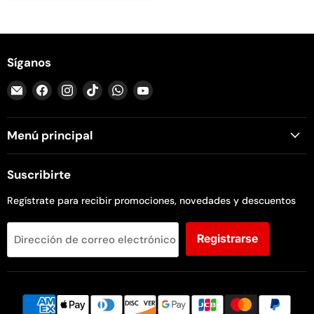
Síganos
Encuéntrenos
Encuéntrenos
Encuéntrenos
Encuéntrenos
Encuéntrenos
Encuéntrenos
en
en
en
en
en
en
Correo
Facebook
Instagram
TikTok
WhatsApp
YouTube
Menú principal
electrónico
Suscribirte
Regístrate para recibir promociones, novedades y descuentos
Registrarse
Dirección de correo electrónico