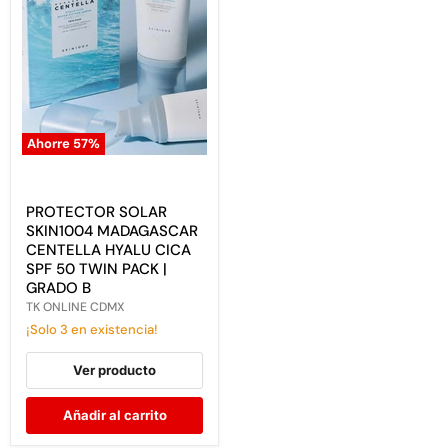
Ahorre
57
%
PROTECTOR
SOLAR
SKIN1004
MADAGASCAR
PROTECTOR SOLAR
CENTELLA
SKIN1004 MADAGASCAR
HYALU
CENTELLA HYALU CICA
CICA
SPF 50 TWIN PACK |
SPF
GRADO B
50
TWIN
TK ONLINE CDMX
PACK
¡Solo 3 en existencia!
|
GRADO
B
Ver producto
Añadir al carrito