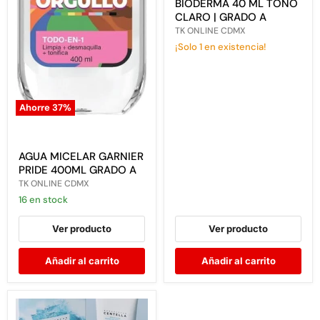
BIODERMA 40 ML TONO
ML
CLARO | GRADO A
TONO
TK ONLINE CDMX
CLARO
|
¡Solo 1 en existencia!
GRADO
A
Ahorre
37
%
AGUA
MICELAR
GARNIER
PRIDE
AGUA MICELAR GARNIER
400ML
PRIDE 400ML GRADO A
GRADO
TK ONLINE CDMX
A
16 en stock
Ver producto
Ver producto
Añadir al carrito
Añadir al carrito