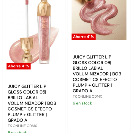
Ahorre
41
%
JUICY
GLITTER
LIP
GLOSS
JUICY GLITTER LIP
COLOR
GLOSS COLOR 06|
06|
Ahorre
41
%
BRILLO LABIAL
BRILLO
JUICY
VOLUMINIZADOR | BOB
LABIAL
GLITTER
COSMETICS EFECTO
VOLUMINIZADOR
LIP
|
PLUMP + GLITTER |
GLOSS
JUICY GLITTER LIP
BOB
COLOR
GRADO A
GLOSS COLOR 05|
COSMETICS
05|
TK ONLINE CDMX
BRILLO LABIAL
EFECTO
BRILLO
VOLUMINIZADOR | BOB
6 en stock
PLUMP
LABIAL
COSMETICS EFECTO
+
VOLUMINIZADOR
GLITTER
|
PLUMP + GLITTER |
|
BOB
GRADO A
GRADO
COSMETICS
TK ONLINE CDMX
A
EFECTO
9 en stock