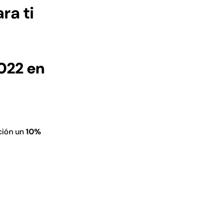
ra ti
022 en
i
ó
n un
10%