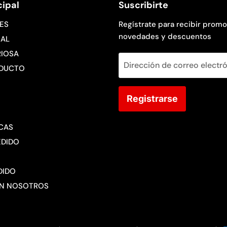
ipal
Suscribirte
ES
Regístrate para recibir promo
novedades y descuentos
AL
RIOSA
Dirección de correo electr
ODUCTO
Registrarse
ICAS
EDIDO
DIDO
ON NOSOTROS