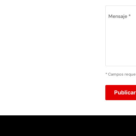
Mensaje *
* Campos reque
Publica