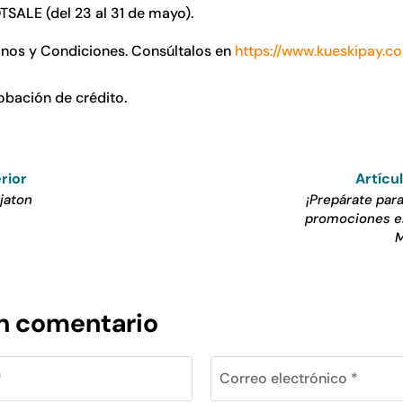
TSALE (del 23 al 31 de mayo).
inos y Condiciones. Consúltalos en
https://www.kueskipay.c
obación de crédito.
rior
Artícu
jaton
¡Prepárate par
promociones en
M
un comentario
*
Correo electrónico *