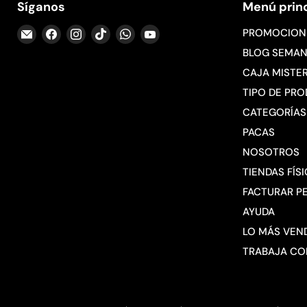
Síganos
Menú princ
Encuéntrenos
Encuéntrenos
Encuéntrenos
Encuéntrenos
Encuéntrenos
Encuéntrenos
PROMOCION
en
en
en
en
en
en
BLOG SEMAN
Correo
Facebook
Instagram
TikTok
WhatsApp
YouTube
CAJA MISTE
electrónico
TIPO DE PR
CATEGORÍAS
PACAS
NOSOTROS
TIENDAS FÍS
FACTURAR P
AYUDA
LO MÁS VEN
TRABAJA C