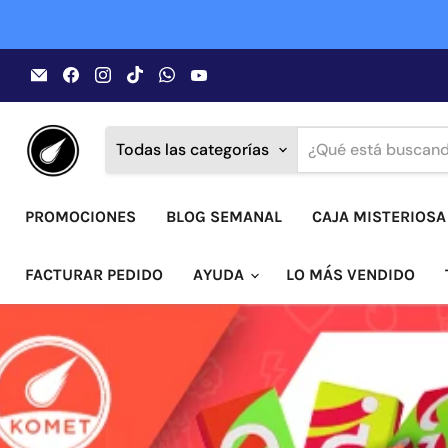
Encuéntrenos
Encuéntrenos
Encuéntrenos
Encuéntrenos
Encuéntrenos
Encuéntrenos
en
en
en
en
en
en
Correo
Facebook
Instagram
TikTok
WhatsApp
YouTube
electrónico
Todas las categorías
PROMOCIONES
BLOG SEMANAL
CAJA MISTERIOSA
FACTURAR PEDIDO
AYUDA
LO MÁS VENDIDO