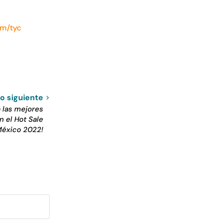
om/tyc
lo siguiente
a las mejores
 el Hot Sale
éxico 2022!