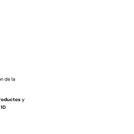
ón
de la
roductos
y
 10