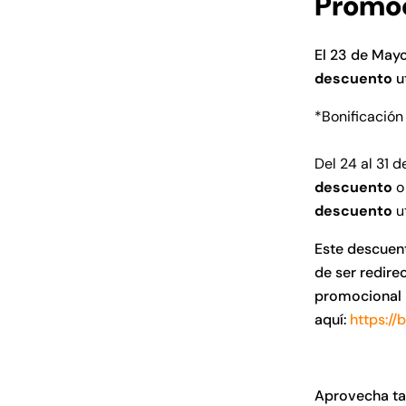
Promoc
El 23 de May
descuento
u
*Bonificaci
ó
n
Del 24 al 31 
descuento
o
descuento
ut
Este descuen
de ser redire
promocional 
aquí:
https://
Aprovecha t