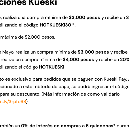
iones Kueski
o, realiza una compra mínima de
$3,000 pesos
y recibe un
3
tilizando el código
HOTKUESKI30
*.
 máxima de $2,000 pesos.
de Mayo, realiza un compra mínima de
$3,000 pesos
y recibe
 realiza un compra mínima de
$4,000 pesos
y recibe un
20%
ilizando el código
HOTKUESKI
to es exclusivo para pedidos que se paguen con Kueski Pay
ccionado a este método de pago, se podrá ingresar el códig
para su descuento. (Más información de como validarlo
bit.ly/3rpfe68
)
ambién un
0% de interés en compras a 6 quincenas*
duran