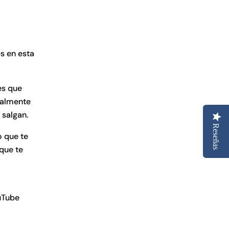
s en esta
es que
ealmente
 salgan.
Reseñas
o que te
que te
uTube