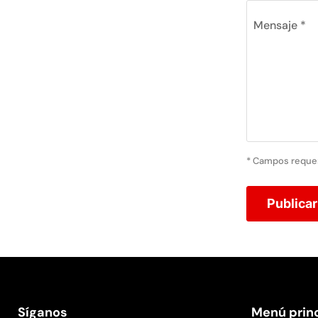
Mensaje *
* Campos reque
Publica
Síganos
Menú princ