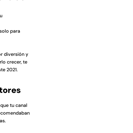
su
 solo para
r diversión y
lo crecer, te
ste 2021.
tores
que tu canal
 recomendaban
tas.