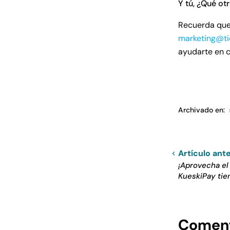
Y tú, ¿Qué ot
Recuerda que 
marketing@t
ayudarte en 
Archivado en:
Artículo ante
¡Aprovecha e
KueskiPay tien
Coment