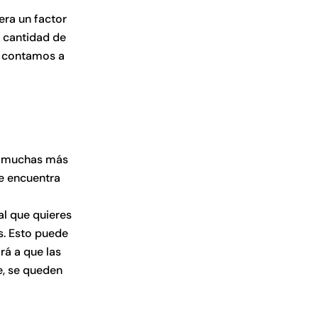
era un factor
 cantidad de
o contamos a
s muchas más
e encuentra
al que quieres
s. Esto puede
rá a que las
e, se queden