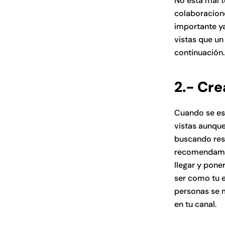
No está mal t
colaboracione
importante y
vistas que un
continuación
2.- Cr
Cuando se es
vistas aunqu
buscando resp
recomendamos 
llegar y pone
ser como tu e
personas se m
en tu canal.