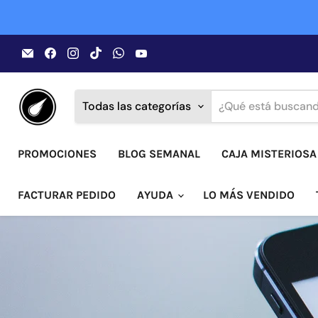
Encuéntrenos
Encuéntrenos
Encuéntrenos
Encuéntrenos
Encuéntrenos
Encuéntrenos
en
en
en
en
en
en
Correo
Facebook
Instagram
TikTok
WhatsApp
YouTube
electrónico
Todas las categorías
PROMOCIONES
BLOG SEMANAL
CAJA MISTERIOSA
FACTURAR PEDIDO
AYUDA
LO MÁS VENDIDO