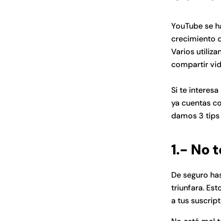
YouTube se ha
crecimiento 
Varios utiliz
compartir vi
Si te interes
ya cuentas co
damos 3 tips 
1.- No 
De seguro has
triunfara. E
a tus suscrip