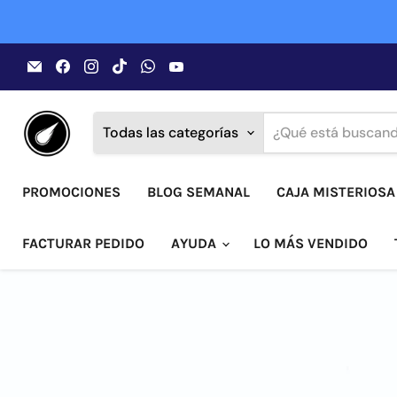
Encuéntrenos
Encuéntrenos
Encuéntrenos
Encuéntrenos
Encuéntrenos
Encuéntrenos
en
en
en
en
en
en
Correo
Facebook
Instagram
TikTok
WhatsApp
YouTube
electrónico
Todas las categorías
PROMOCIONES
BLOG SEMANAL
CAJA MISTERIOSA
FACTURAR PEDIDO
AYUDA
LO MÁS VENDIDO