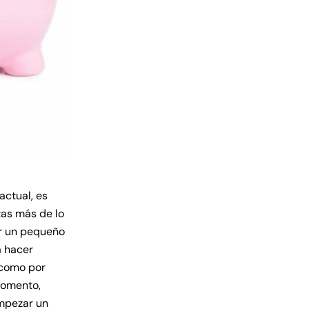
actual, es
tas más de lo
er un pequeño
a hacer
 como por
momento,
empezar un