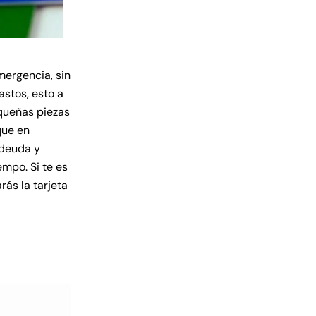
mergencia, sin
astos, esto a
equeñas piezas
que en
 deuda y
mpo. Si te es
arás la tarjeta