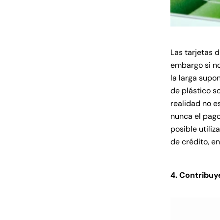
Las tarjetas 
embargo si no
la larga supo
de plástico s
realidad no e
nunca el pago
posible utiliz
de crédito, e
4. Contribuye