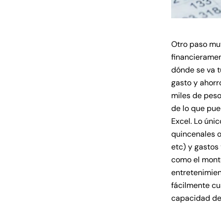
Otro paso muy
financierame
dónde se va 
gasto y ahorr
miles de peso
de lo que pu
Excel. Lo úni
quincenales o 
etc) y gastos
como el monto
entretenimien
fácilmente cu
capacidad de