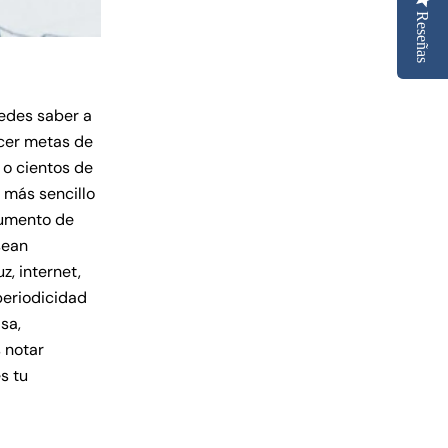
Reseñas
edes saber a
cer metas de
 o cientos de
 más sencillo
cumento de
sean
z, internet,
periodicidad
sa,
 notar
s tu