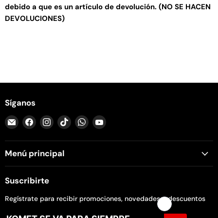
debido a que es un artículo de devolución. (NO SE HACEN
DEVOLUCIONES)
Síganos
Encuéntrenos
Encuéntrenos
Encuéntrenos
Encuéntrenos
Encuéntrenos
Encuéntrenos
en
en
en
en
en
en
Correo
Facebook
Instagram
TikTok
WhatsApp
YouTube
Menú principal
electrónico
Suscribirte
Regístrate para recibir promociones, novedades y descuentos